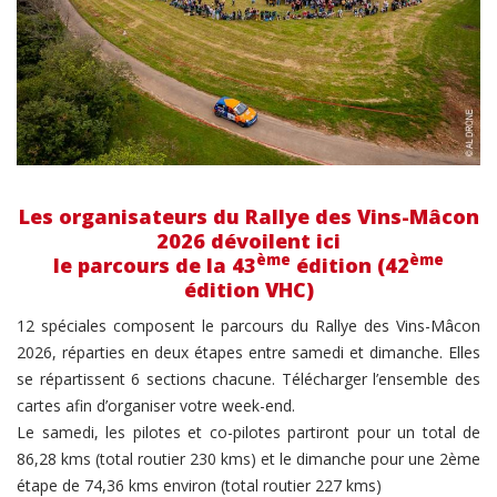
Les organisateurs du Rallye des Vins-Mâcon
2026 dévoilent ici
ème
ème
le parcours de la 43
édition (42
édition VHC)
12 spéciales composent le parcours du Rallye des Vins-Mâcon
2026, réparties en deux étapes entre samedi et dimanche. Elles
se répartissent 6 sections chacune. Télécharger l’ensemble des
cartes afin d’organiser votre week-end.
Le samedi, les pilotes et co-pilotes partiront pour un total de
86,28 kms (total routier 230 kms) et le dimanche pour une 2ème
étape de 74,36 kms environ (total routier 227 kms)