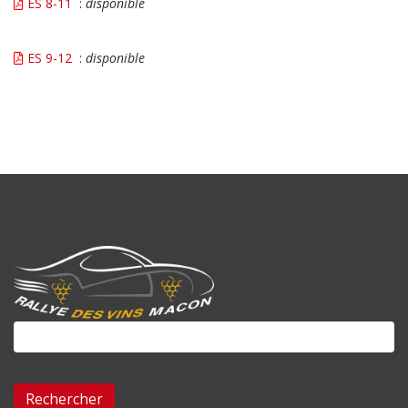
ES 8-11
:
disponible
ES 9-12
:
disponible
Rechercher :